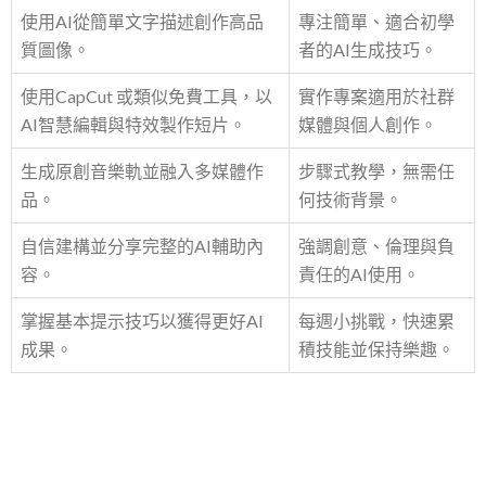
使用AI從簡單文字描述創作高品
專注簡單、適合初學
質圖像。
者的AI生成技巧。
使用CapCut 或類似免費工具，以
實作專案適用於社群
AI智慧編輯與特效製作短片。
媒體與個人創作。
生成原創音樂軌並融入多媒體作
步驟式教學，無需任
品。
何技術背景。
自信建構並分享完整的AI輔助內
強調創意、倫理與負
容。
責任的AI使用。
掌握基本提示技巧以獲得更好AI
每週小挑戰，快速累
成果。
積技能並保持樂趣。