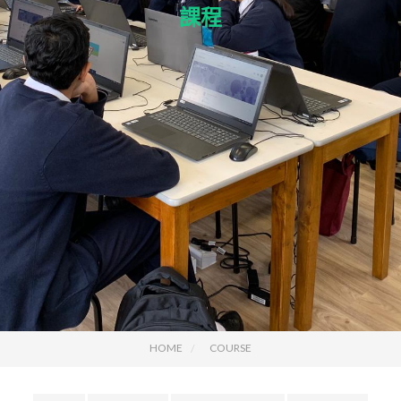
課程
HOME
COURSE